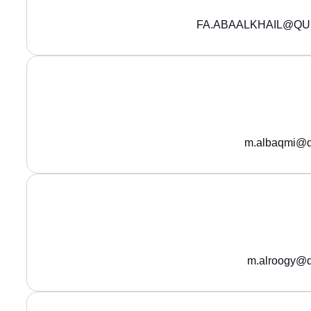
FA.ABAALKHAIL@QU
m.albaqmi@q
m.alroogy@q