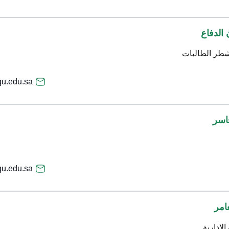
الدفاع
شطر الطالبات
u.edu.sa
اسر
qu.edu.sa
امر
لإدارية