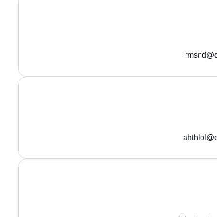
rmsnd@q
ahthlol@