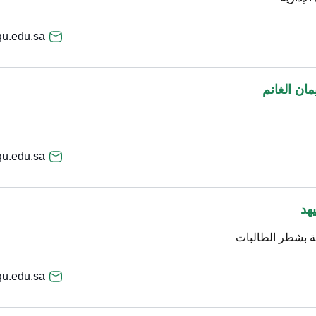
u.edu.sa
ان الغانم
.edu.sa
هد
ية بشطر الطالبات
u.edu.sa