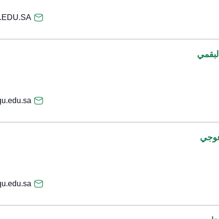
.EDU.SA
لبقمي
u.edu.sa
عوجي
u.edu.sa