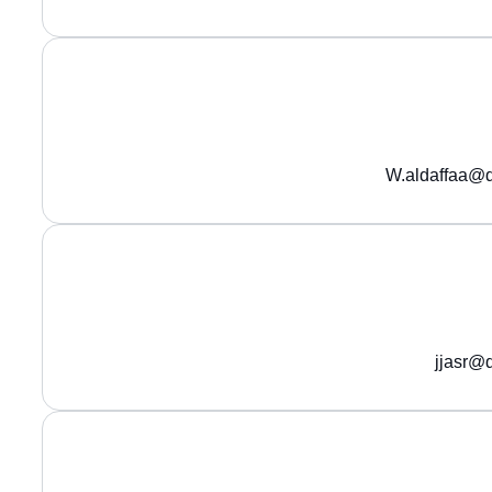
W.aldaffaa@q
jjasr@