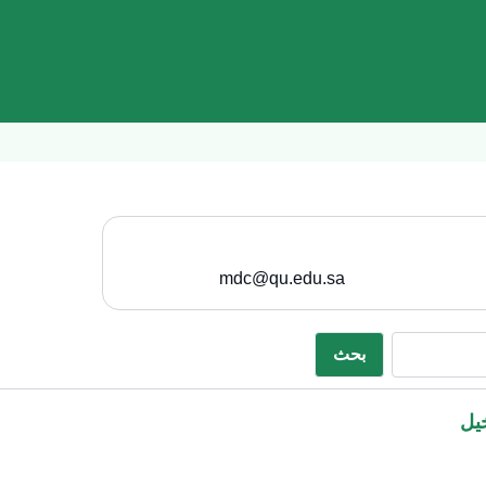
mdc@qu.edu.sa
بحث
خيل