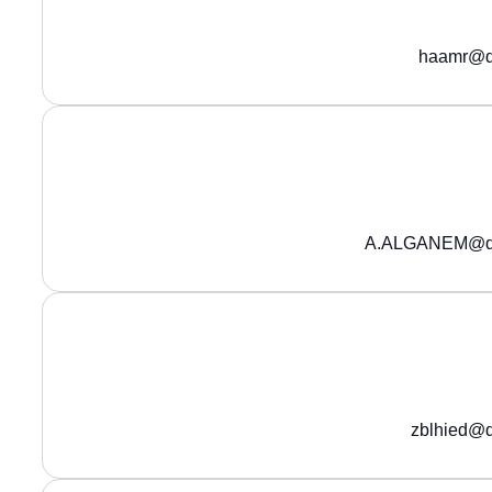
haamr@q
A.ALGANEM@qu
zblhied@q