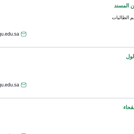
ن المسند
م الطالبات
u.edu.sa
لول
qu.edu.sa
قحاء