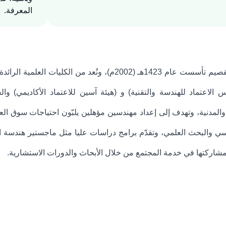
المعرفة.
كلية الهندسة بجامعة القصيم تأسست عام 1423هـ (2002م)
 الاعتماد للهندسة والتقنية) و (هيئة آسين للاعتماد الأكاديمي) وا
ة، والمدنية، وتهدف إلى إعداد مهندسين مؤهلين يلبّون احتياجات سوق ا
ندسي والبحث العلمي، وتقدّم برامج دراسات عليا مثل ماجستير هندسة ال
ى مشاركتها في خدمة المجتمع من خلال الأبحاث والدورات الاستشارية.