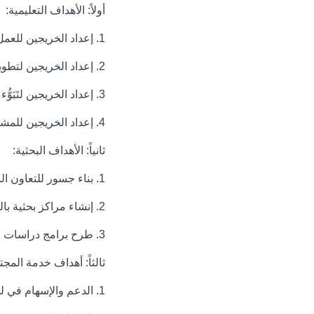
أولاً: الأهداف التعليمية:
1. إعداد الخريجين للعمل–بنجاح- مهندسين في القطاعين الحكومي والخاص.
2. إعداد الخريجين لتطوير مواقعهم الوظيفية، من خلال التعليم الذاتي والدراسات عليا.
3. إعداد الخريجين لتَبَوُّء مناصب مهنية قيادية.
4. إعداد الخريجين للمشاركة الفعالة في التنمية المستدامة بالمملكة العربية السعودية.
ثانياً: الأهداف البحثية:
1. بناء جسور للتعاون البحثي بين الكلية ومؤسسات الصناعة والطاقة والتشييد، بما يخدم تطوير وتنمية تلك المؤسسات.
2. إنشاء مراكز بحثية بالكلية تسهم في تطوير البحث العلمي، ودعم الباحثين من أكاديميين وطلاب دراسات عليا، من داخل الجامعة وخارجها.
3. طرح برامج دراسات عليا تركز على الجوانب البحثية لخدمة المجتمع السعودي.
ثالثاً: أهداف خدمة المجت
1. الدعم والإسهام في لجان الجامعة المختلفة مثل لجنة الابتعاث والتدريب، ولجنة المعيدين، والمجلس العلمي وغيرها.