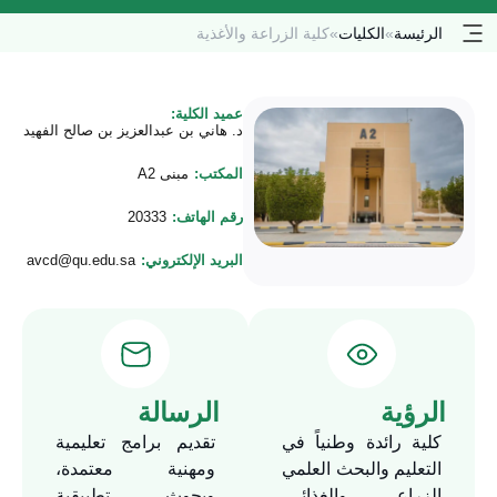
الرئيسة
»
الكليات
»
كلية الزراعة والأغذية
عميد الكلية:
د. هاني بن عبدالعزيز بن صالح الفهيد
المكتب:
مبنى A2
رقم الهاتف:
20333
البريد الإلكتروني:
avcd@qu.edu.sa
الرؤية
الرسالة
كلية رائدة وطنياً في
تقديم برامج تعليمية
التعليم والبحث العلمي
ومهنية معتمدة،
الزراعي والغذائي،
وبحوث تطبيقية