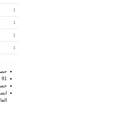
1
1
1
1
حصول جا
91 اعتماد برامجي محلي ودولي من 6 جهات اعتماد دولية مرموقة.
حصول
العا