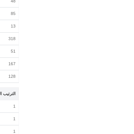
48
85
13
318
51
167
128
الترتيب ا
1
1
1