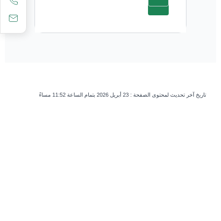
تاريخ آخر تحديث لمحتوى الصفحة :
23 أبريل 2026 بتمام الساعة 11:52 مساءً
survey_v2
هل كانت هذه الصفحة مفيدة؟
نعم
لا
إذا كنت بشرياً، اترك هذا الحقل فارغاً.