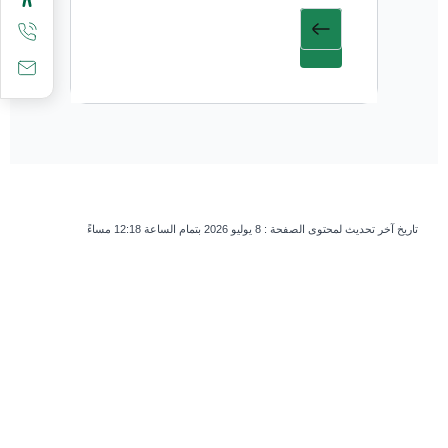
تاريخ آخر تحديث لمحتوى الصفحة :
8 يوليو 2026 بتمام الساعة 12:18 مساءً
survey_v2
هل كانت هذه الصفحة مفيدة؟
نعم
لا
إذا كنت بشرياً، اترك هذا الحقل فارغاً.