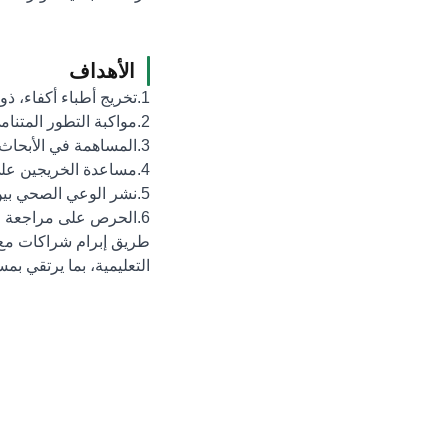
الأهداف
1.تخريج أطباء أكفاء، ذوي معارف طبية حديثة، وسلوكيات رفيعة ومهارات مهنية عالية، قادرين على تلبية متطلبات وتطلعات المجتمع السعودي .
2.مواكبة التطور المتنامي في المرافق والخدمات الصحية بمنطقة القصيم، بإعداد الكوادر البشرية المتخصصة في تشغيل وإدارة واستمرارية هذه المرافق .
3.المساهمة في الأبحاث الطبية الأساسية والتطبيقية، فيما يرتبط بأولويات الخدمة والرعاية الصحية بالمنطقة .
4.مساعدة الخريجين على التواصل مع الكلية، من خلال برنامج التعليم الطبي المستمر والتأهل للدراسات العليا المتخصصة .
5.نشر الوعي الصحي بين فئات المجتمع، وإبراز دور الجامعة في ذلك، مع تقديم المشورة والخدمات الطبية الرائدة للمجتمع، من خلال أعضاء هيئة التدريس .
6.الحرص على مراجعة و
طريق إبرام شراكات مع ا
التعليمية، بما يرتقي بم