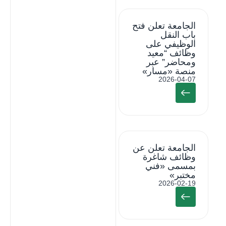
الجامعة تعلن فتح
باب النقل
الوظيفي على
وظائف “معيد
ومحاضر” عبر
منصة «مسار»
2026-04-07
الجامعة تعلن عن
وظائف شاغرة
بمسمى «فني
مختبر»
2026-02-19