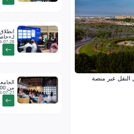
انطلاق 
لـ«حاضنة
6-07-28
 من خلال النقل عبر منصة
من 500 متقدم
6-07-27