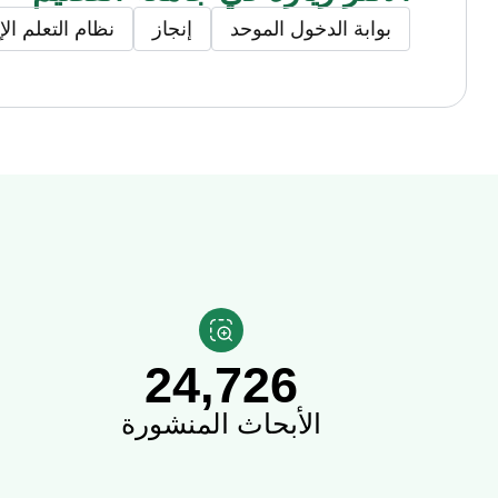
بوابة الدخول الموحد
إنجاز
نظام التعلم ال
نبذة عن جامعة القصيم
جامعة القصيم.. هي جامعة سعودية حكومية تقع في مدينة بريدة على مساحة قدرها 7.8 مليون م2، تشرف عليه
تسعى للريادة الوطنية في التعليم والبحث والاستدامة، وللشراكة الفاع
24,726
وتقدم خدمات تعليمية ومهنية وبحثية واستشارية معززة للتنمية الوطني
الرؤية والرسالة والقيم
الأبحاث المنشورة
الرؤية
ريادة وطنية في التعليم والبحث والاستدامة، وشراكة فاعلة وطنيًا وع