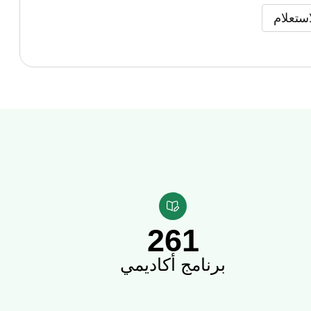
ستعلام
261
تكار محققة للعدالة ملتزمة بالآداب وأخلاقيات المهنية بشفافية، تُطبق في
برنامج أكاديمي