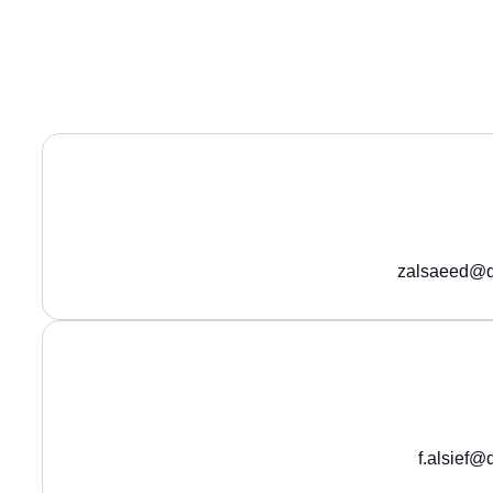
zalsaeed@q
f.alsief@