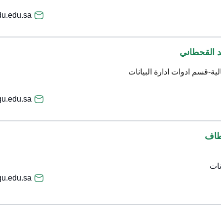
du.edu.sa
د القحطاني
لية-قسم ادوات ادارة البيانات
u.edu.sa
طاف
نات
qu.edu.sa