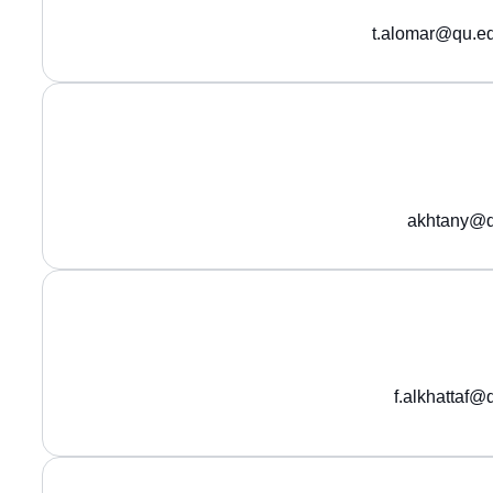
t.alomar@qu.e
akhtany@q
f.alkhattaf@