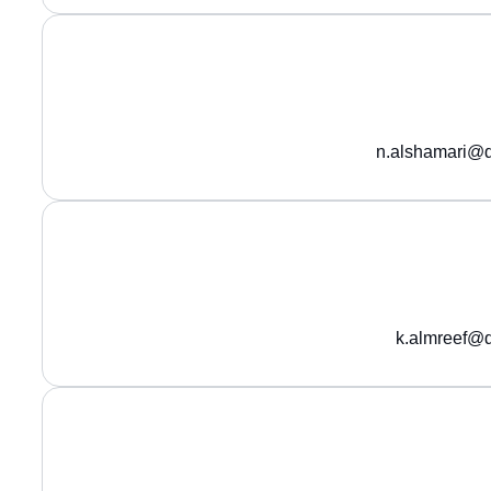
n.alshamari@q
k.almreef@