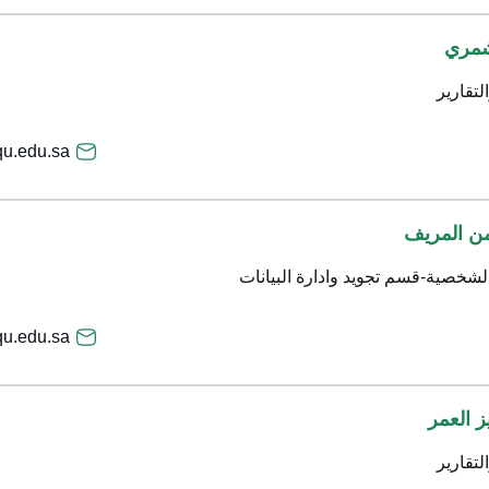
شمري
لتقارير
u.edu.sa
من المريف
لشخصية-قسم تجويد وادارة البيانات
qu.edu.sa
ز العمر
لتقارير