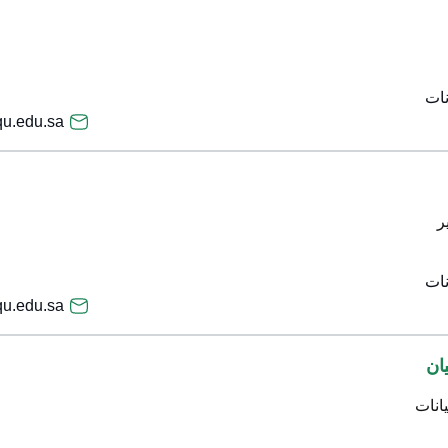
نات
.edu.sa
ر
نات
u.edu.sa
يان
انات