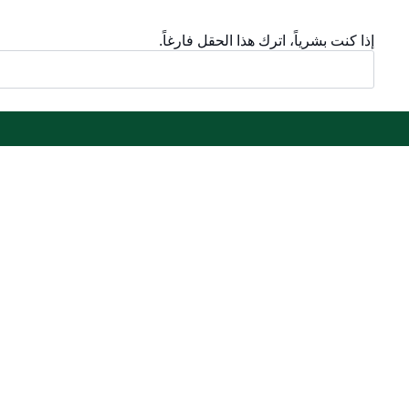
إذا كنت بشرياً، اترك هذا الحقل فارغاً.
أقسام مهمة
الخدمات الإلك
الأسئلة الشائعة
بوابة الدخول ا
المعرفة الرقمية
بوابة الزوار
دليل الخدمات
البريد الإلكترو
المشاركة الإلكترونية
نظام التعلم الإ
البيانات المفتوحة
إنجاز
السياسات واللوائح
تواصل معنا