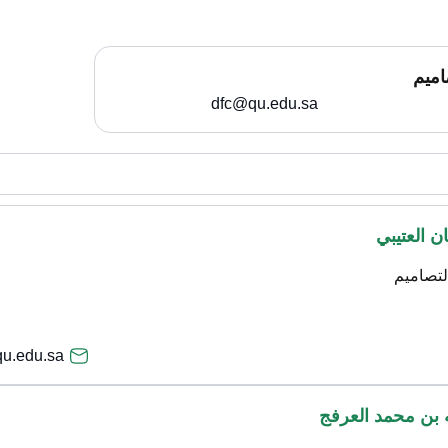
اميم
dfc@qu.edu.sa
ن العتيبي
لتصاميم
u.edu.sa
ه بن محمد العرفج