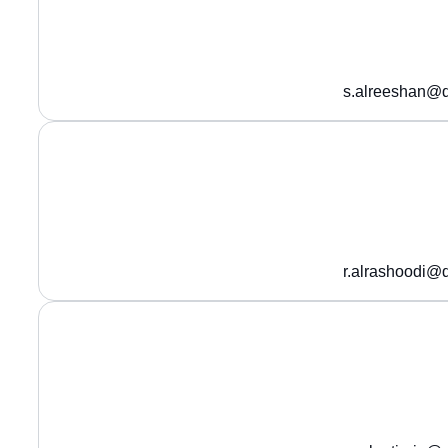
s.alreeshan@q
r.alrashoodi@