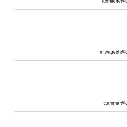
abmtierie@q
m.wageeh@q
c.ammar@q