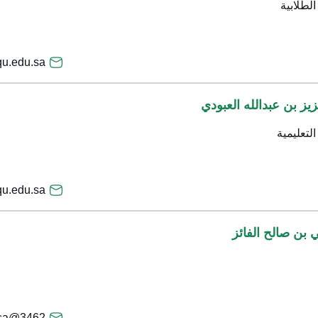
لطلابية
u.edu.sa
زيز بن عبدالله العبودي
لتعليمية
u.edu.sa
بن صالح الفائز
3462@qu.edu.sa