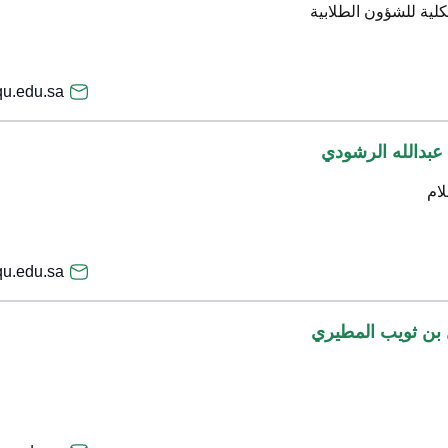
لية للشؤون الطلابية
u.edu.sa
 عبدالله الرشودي
لام
qu.edu.sa
بن ثويب المطيري