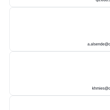
a.alsende@q
khmies@q