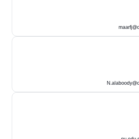
maarfj@q
N.alaboody@q