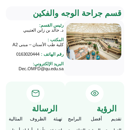
قسم جراحة الوجه والفكين
رئيس القسم:
د. خالد بن زابن العتيبي
المكتب :
كلية طب الأسنان – مبنى A2
رقم الهاتف :
0163020444
البريد الإلكتروني:
Dec.OMFD@qu.edu.sa
الرؤية
الرسالة
تقديم أفضل البرامج
تهيئة الظروف المثالية