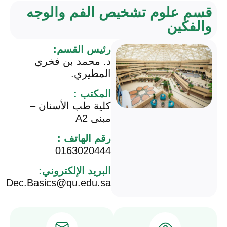
قسم علوم تشخيص الفم والوجه
والفكين
رئيس القسم:
د. محمد بن فخري
المطيري.
المكتب :
كلية طب الأسنان –
مبنى A2
رقم الهاتف :
0163020444
البريد الإلكتروني:
Dec.Basics@qu.edu.sa