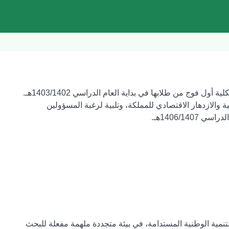
صدرت الموافقة السامية الكريمة بإنشاء كلية الاقتصاد والإدارة بتاريخ 1401 هـ. وقد استقبلت الكلية أول فوج من طلابها في بداية العام الدراسي 1403/1402هـ.
 والازدهار الاقتصادي للمملكة، وتلبية لرغبة المسؤولين
1406/1هـ.
تنمية الوطنية المستدامة، في بيئة متجددة ملهمة مفعلة للبحث