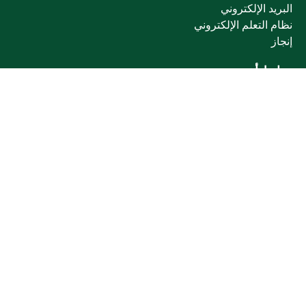
البريد الإلكتروني
نظام التعلم الإلكتروني
إنجاز
روابط أخرى
وزارة التعليم
المنصة الوطنية
البوابة الوطنية للبيانات المفتوحة
إمارة منطقة القصيم
منصة الاستشارات القانونية (استطلاع)
التوظيف
تابعنا على
تحميل تطبيق الجوال