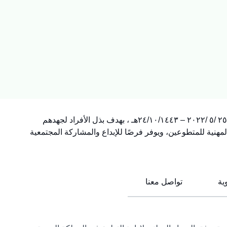
أُنشئت وحدة التطوع التابعة للإدارة العامة للموارد البشرية بجامعة القصيم بقرار من سعادة رئيس جامعة القصيم برقم: ٦٦٥٥٩ وتاريخ ٢٥ /٥ /٢٠٢٢ – ٢٤/١٠/١٤٤٣هـ ، بهدف بذل الأفراد لجهدهم
هنية للمتطوعين، ويوفر فرصًا للإبداع والمشاركة المجتمعية
ية
تواصل معنا