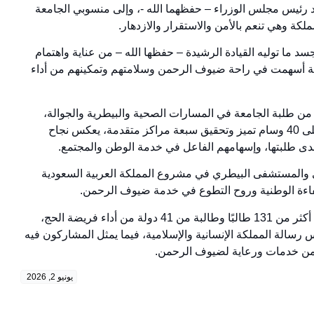
د رئيس مجلس الوزراء – حفظهما الله -، وإلى منسوبي الجامعة
ملكة وهي تنعم بالأمن والاستقرار والازدهار.
د ما توليه القيادة الرشيدة – حفظها الله – من عناية واهتمام
لة أسهمت في راحة ضيوف الرحمن وسلامتهم وتمكينهم من أداء
أكثر من 225 متطوعًا ومتطوعة من طلبة الجامعة في المسارات الصحية والبيطرية والجوالة،
مؤكدًا أن ما حققوه من إنجازات، ومنها حصول جوالة الجامعة على 40 وسام تميز وتحقيق سبعة مراكز متقدمة، يعكس نجاح
لدى طلبتها، وإسهامهم الفاعل في خدمة الوطن والمجتمع.
الطب البيطري والمستشفى البيطري في مشروع المملكة العربية السعودية
فاءة الوطنية وروح التطوع في خدمة ضيوف الرحمن.
ونوه سعادته ببرنامج «يُسر لتحجيج الطلبة الدوليين»، الذي مكّن أكثر من 131 طالبًا وطالبة من 41 دولة من أداء فريضة الحج،
س رسالة المملكة الإنسانية والإسلامية، فيما يمثل المشاركون فيه
ة من خدمات ورعاية لضيوف الرحمن.
يونيو 2, 2026