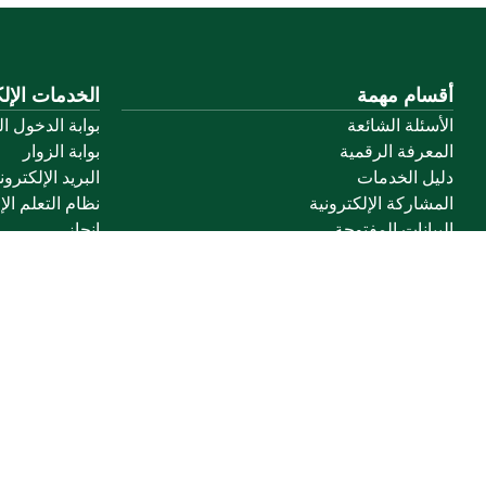
أقسام مهمة
الخدمات الإلك
الأسئلة الشائعة
بوابة الدخول ا
المعرفة الرقمية
بوابة الزوار
دليل الخدمات
البريد الإلكترو
المشاركة الإلكترونية
نظام التعلم الإ
البيانات المفتوحة
إنجاز
السياسات واللوائح
تواصل معنا
خريطة الموقع
الموقع الجغرافي
جميع الحقوق محفوظة لجامعة القصيم © 2026
شروط الاستخدام
سياسة الخصوصية