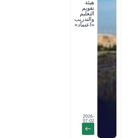
هيئة
تقويم
التعليم
والتدريب
«اعتماد»
2026-
07-02