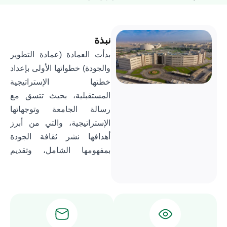
نبذة
بدأت العمادة (عمادة التطوير
والجودة) خطواتها الأولى بإعداد
خطتها الإستراتيجية
المستقبلية، بحيث تتسق مع
رسالة الجامعة وتوجهاتها
الإستراتيجية، والتي من أبرز
أهدافها نشر ثقافة الجودة
بمفهومها الشامل، وتقديم
الدعم الفعَّال لوحدات وكليات
وبرامج الجامعة في مجال
الجودة والاعتماد، والإسهام في
رفع مستوى الأداء العلمي
والمهني في مختلف الوحدات