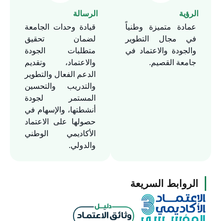
الإداريَّة والأكاديميَّة، وتمثيل
الرؤية
الرسالة
الجامعة لدى الجهات الخارجيَّة،
عمادة متميزة وطنياً
قيادة وحدات الجامعة
ذات العلاقة بالتقويم والاعتماد
في مجال التطوير
لضمان تحقيق
الأكاديمي، وكذلك تعزيز
والجودة والاعتماد في
متطلبات الجودة
العلاقات العلميَّة والمهنيَّة مع
جامعة القصيم.
والاعتماد، وتقديم
الجامعات والمؤسسات
الدعم الفعال والتطوير
التعليميَّة الأخرى المتميّزة،
والتدريب والتحسين
المستمر لجودة
للاستفادة من خبراتها في
أنشطتها، والإسهام في
تحسين مستوى الأداء الداخلي،
حصولها على الاعتماد
واستشراف توقعات
الأكاديمي الوطني
المستفيدين من خدمات
والدولي.
الجامعة والإسهام في تحقيقها،
وذلك في إطار سعي العمادة
لأن تكون جهة مرجعيَّة متميّزة
الروابط السريعة
ورائدة في مجال ضمان جودة
وتطوير التعليم الجامعي في
المملكة.