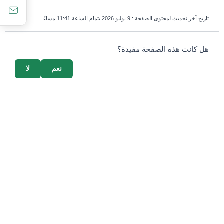
تاريخ آخر تحديث لمحتوى الصفحة :
9 يوليو 2026 بتمام الساعة 11:41 مساءً
survey_v2
هل كانت هذه الصفحة مفيدة؟
نعم
لا
إذا كنت بشرياً، اترك هذا الحقل فارغاً.
أقسام مهمة