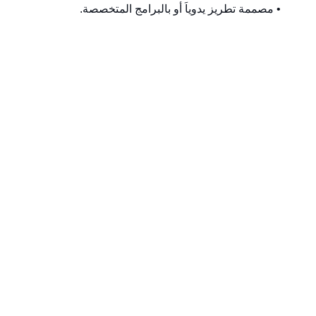
• مصممة تطريز يدوياَ أو بالبرامج المتخصصة.
• مصممة مفروشات.
• مصممة نسيج يدوياَ باستخدام البرامج المتخصصة
• مسئولة إدارة وتسويق الأقمشة.
• مراقبه جودة.
• مشرفة فحص واختبارات منسوجات .
• مصممة منسوجات مطبوعة.
• التدريس بالمعاهد والكليات المناظرة.
تاريخ آخر تحديث لمحتوى الصفحة :
6 يوليو 2026 بتمام الساعة 04:52 مساءً