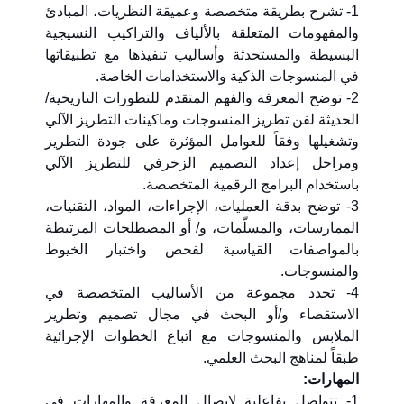
1- تشرح بطريقة متخصصة وعميقة النظريات، المبادئ
والمفهومات المتعلقة بالألياف والتراكيب النسيجية
البسيطة والمستحدثة وأساليب تنفيذها مع تطبيقاتها
في المنسوجات الذكية والاستخدامات الخاصة.
2- توضح المعرفة والفهم المتقدم للتطورات التاريخية/
الحديثة لفن تطريز المنسوجات وماكينات التطريز الآلي
وتشغيلها وفقاً للعوامل المؤثرة على جودة التطريز
ومراحل إعداد التصميم الزخرفي للتطريز الآلي
باستخدام البرامج الرقمية المتخصصة.
3- توضح بدقة العمليات، الإجراءات، المواد، التقنيات،
الممارسات، والمسلّمات، و/ أو المصطلحات المرتبطة
بالمواصفات القياسية لفحص واختبار الخيوط
والمنسوجات.
4- تحدد مجموعة من الأساليب المتخصصة في
الاستقصاء و/أو البحث في مجال تصميم وتطريز
الملابس والمنسوجات مع اتباع الخطوات الإجرائية
طبقاً لمناهج البحث العلمي.
المهارات:
1- تتواصل بفاعلية لإيصال المعرفة والمهارات في