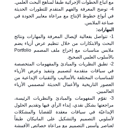
مع اتباع الخطوات الإجرائية طبقاً لمناهج البحث العلمي.
4- توضح المعرفة والفهم المتقدم للتطورات الحديثة
في أنواع خطوط الإنتاج مع مراعاة معايير الجودة في
صناعة الملابس.
المهارات:
1- تتواصل بفعالية لإيصال المعرفة والمهارات ونتائج
البحث والابتكارات من خلال تنظيم عرض أزياء يضم
ملابس مناسبات مع إخراج ملف المصمم Portfolio
بالأسلوب العلمي الصحيح.
2- تطبق النظريات والمبادئ والمفهومات المتخصصة
في سياقات متقدمة لتصميم وتنفيذ وعرض الأزياء
للمناسبات المختلفة بالأساليب والتقنيات الإبداعية من
العصور التاريخية والأعمال الحديثة لمصممي الأزياء
العالميين.
3- تقوّم المفهومات والمبادئ والنظريات الرئيسة،
مراجعتها بشكل نقدي، إبداء الرأي فيها وتقديم الحلول
الإبداعيّة في سياقات معقدة للقضايا والمشكلات
لأسلوبي التصميم والتشكيل على المانيكان طبقاً
لعناصر وأسس التصميم مع مراعاة خصائص الأقمشة