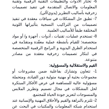
6- تختار الأدوات والتطبيقات التقنية الرقمية وتقنية
المعلومات والاتصال المتقدمة في تنفيذ تصميمات
زخرفية بأساليب التطريز (يدوي/آلي).
7- تطبق حل المشكلات في سياقات معقدة في تنفيذ
تصميمات من التراكيب النسجية بتأثيراتها اللونية
المختلفة طبقاً للأساليب العلمية.
8- تستخدم عمليات، تقنيات ، أدوات ، أجهزة و/ أو مواد
متخصصة؛ للقيام بأنشطة عملية معقّدة ومتقدّمة في
استخدام الطرق اليدوية و البرامج الرقمية المتخصصة
في ابتكار تصميمات زخرفية معقدة من مصادر
متنوعة.
القيم والاستقلالية والمسؤولية:
1- تتعاون وتشارك بفاعلية ضمن مشروعات أو
مجموعات بحثية أو مهنية متولية دور القيادة، ومتحملة
مسؤولية عالية للمساهمة في عرض الأفكار المبتكرة
لحل المشكلات في مجال تصميم وتطريز الملابس
والمنسوجات لتعزيز جودة الحياة للمجتمع.
2- تلتزم بالنزاهة والقيم والأخلاق المهنية والإنسانية عند
استخدام شبكة المعلومات والمكتبات في البحث عن