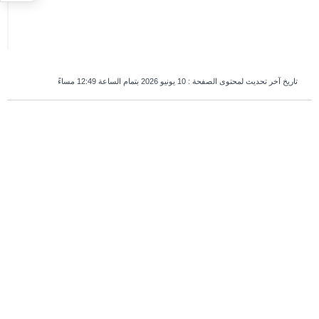
تاريخ آخر تحديث لمحتوى الصفحة :
10 يونيو 2026 بتمام الساعة 12:49 مساءً
survey_v2
هل كانت هذه الصفحة مفيدة؟
نعم
لا
إذا كنت بشرياً، اترك هذا الحقل فارغاً.