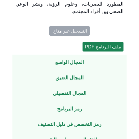
اﻟﻤﻄﻮرة للبصريات، وﻋﻠﻮم اﻟﺮؤﯾﺔ، وﻧﺸﺮ اﻟوعي
اﻟﺼﺤﻲ ﺑﯿﻦ أﻓﺮاد اﻟﻤﺠﺘﻤﻊ.
التسجيل غير متاح ​
ملف البرنامج PDF
المجال الواسع
المجال الضيق
المجال التفصيلي
رمز البرنامج
رمز التخصص في دليل التصنيف