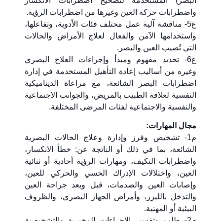
البصر) المستخدمة لتصحيح اضطرابات الانكسار
واضطرابات حركة العين وغيرها من اضطرابات الرؤية.
ع5- مناقشة آلية عمل مختلف فئات الأدوية، وتفاعلها،
واستخدامها الآمن والفعال لعلاج الأمراض والحالات
التي تُصيب العين والبصر.
ع6- تحديد مفهوم ومبدأ وإجراءات العلاج البصري
وغيره من أساليب إعادة التأهيل المستخدمة في إدارة
اضطرابات البصر الشائعة، مع مراعاة الديناميكية
النفسية لعلاقة الطبيب بالمريض، والجوانب الاجتماعية
والنفسية والاجتماعية لفئات المرضى المختلفة.
مجال المهارات:
م1- تشخيص وفرز وإدارة وعلاج الحالات البصرية
الشائعة، بما في ذلك أو الناتجة عن: خطأ الانكسار،
واضطرابات التكيف، ومهارات الرؤية أحادية أو ثنائية
العين، واختلالات الإدراك الحسي والحركي للعين،
وإصابات العين والصدمات، قبل وبعد جراحة العين
والتدخل بالليزر، وأمراض الجهاز البصري، والظروف
البيئية أو المهنية.
م2- طلب وتفسير الإجراءات المخبرية والتشخيصية