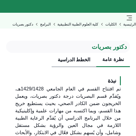
الرئيسية
الكليات
كلية العلوم الطبية التطبيقية
البرامج
دكتور بصريات
دكتور بصريات
نظرة عامة
الخطط الدراسية
نبذة
ﺗﻢ اﻓﺘﺘﺎح اﻟﻘﺴﻢ ﻓﻲ اﻟﻌﺎم اﻟﺠﺎﻣﻌﻲ 1429/1428ھـ،
ويُقدِّم ﻗﺴﻢ اﻟﺒﺼﺮﯾﺎت درﺟﺔ دﻛﺘﻮر ﺑﺼﺮﯾﺎت، ويعمل
الخريجون ضمن اﻟﻜﺎدر اﻟصحي، ﺑﺤﯿﺚ ﯾﺴﺘﻄﯿﻊ ﺧﺮﯾﺞ
ھﺬا اﻟﻘﺴﻢ، وﺑﻤﺎ اﻛﺘﺴبه ﻣﻦ ﻣﮭﺎرات ﻋﻠﻤﯿﺔ وإﻛﻠﯿﻨﯿﻜﯿﺔ
ﻣﻦ ﺧﻼل اﻟﺒﺮﻧﺎﻣﺞ اﻟﺪراسي أن ﯾُﻘﺪِّم اﻟﺮﻋﺎﯾﺔ اﻟﻄﺒﯿﺔ
اﻟﻼزﻣﺔ ﻓﻲ ﻣﺠﺎل اﻟﻌﯿﻦ واﻟﺮؤﯾﺔ ﺑﺸﻜﻞ ﻣﺴﺘﻘﻞ
وﺷﺎﻣﻞ، وأن ﯾُﺴﮭﻢ ﺑﺸﻜﻞ ﻓﻌّﺎل ﻓﻲ الابتكار، واﻷﺑﺤﺎث