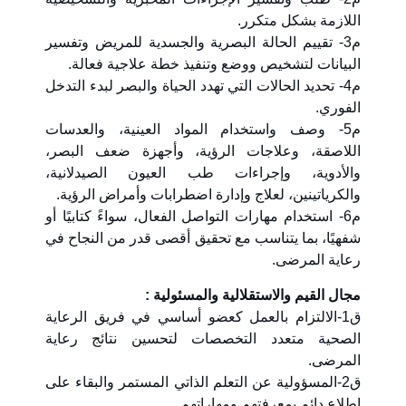
اللازمة بشكل متكرر.
م3- تقييم الحالة البصرية والجسدية للمريض وتفسير
البيانات لتشخيص ووضع وتنفيذ خطة علاجية فعالة.
م4- تحديد الحالات التي تهدد الحياة والبصر لبدء التدخل
الفوري.
م5- وصف واستخدام المواد العينية، والعدسات
اللاصقة، وعلاجات الرؤية، وأجهزة ضعف البصر،
والأدوية، وإجراءات طب العيون الصيدلانية،
والكرياتينين، لعلاج وإدارة اضطرابات وأمراض الرؤية.
م6- استخدام مهارات التواصل الفعال، سواءً كتابيًا أو
شفهيًا، بما يتناسب مع تحقيق أقصى قدر من النجاح في
رعاية المرضى.
مجال القيم والاستقلالية والمسئولية :
ق1-الالتزام بالعمل كعضو أساسي في فريق الرعاية
الصحية متعدد التخصصات لتحسين نتائج رعاية
المرضى.
ق2-المسؤولية عن التعلم الذاتي المستمر والبقاء على
اطلاع دائم بمعرفتهم ومهاراتهم.