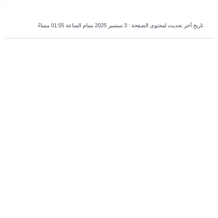
تاريخ آخر تحديث لمحتوى الصفحة :
3 سبتمبر 2025 بتمام الساعة 01:55 مساءً
survey_v2
هل كانت هذه الصفحة مفيدة؟
نعم
لا
إذا كنت بشرياً، اترك هذا الحقل فارغاً.
أقسام مهمة