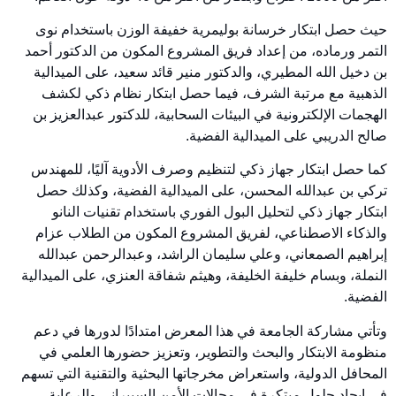
حيث حصل ابتكار خرسانة بوليمرية خفيفة الوزن باستخدام نوى
التمر ورماده، من إعداد فريق المشروع المكون من الدكتور أحمد
بن دخيل الله المطيري، والدكتور منير قائد سعيد، على الميدالية
الذهبية مع مرتبة الشرف، فيما حصل ابتكار نظام ذكي لكشف
الهجمات الإلكترونية في البيئات السحابية، للدكتور عبدالعزيز بن
صالح الدريبي على الميدالية الفضية.
كما حصل ابتكار جهاز ذكي لتنظيم وصرف الأدوية آليًا، للمهندس
تركي بن عبدالله المحسن، على الميدالية الفضية، وكذلك حصل
ابتكار جهاز ذكي لتحليل البول الفوري باستخدام تقنيات النانو
والذكاء الاصطناعي، لفريق المشروع المكون من الطلاب عزام
إبراهيم الصمعاني، وعلي سليمان الراشد، وعبدالرحمن عبدالله
النملة، وبسام خليفة الخليفة، وهيثم شفاقة العنزي، على الميدالية
الفضية.
وتأتي مشاركة الجامعة في هذا المعرض امتدادًا لدورها في دعم
منظومة الابتكار والبحث والتطوير، وتعزيز حضورها العلمي في
المحافل الدولية، واستعراض مخرجاتها البحثية والتقنية التي تسهم
في إيجاد حلول مبتكرة في مجالات الأمن السيبراني والرعاية