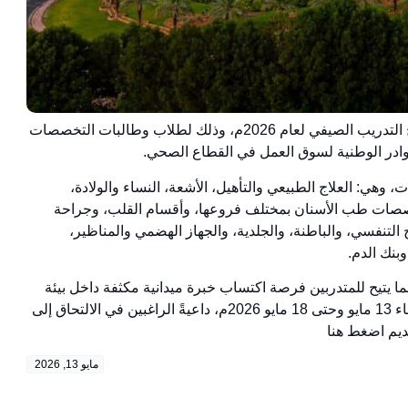
أعلنت المدينة الطبية بالجامعة عن فتح باب التسجيل في برنامج التدريب الصيفي لعام 2026م، وذلك لطلاب وطالبات التخصصات
كوادر الوطنية لسوق العمل في القطاع الصحي.
هي: العلاج الطبيعي والتأهيل، الأشعة، النساء والولادة،
تخصصات طب الأسنان بمختلف فروعها، وأقسام القلب، وجراحة
 التنفسي، والباطنة، والجلدية، والجهاز الهضمي والمناظير،
بنك الدم.
ما يتيح للمتدربين فرصة اكتساب خبرة ميدانية مكثفة داخل بيئة
صحية متقدمة، كما أعلنت أن فترة التسجيل تبدأ من اليوم الأربعاء 13 مايو وحتى 18 مايو 2026م، داعيةً الراغبين في الالتحاق إلى
ديم اضغط هنا
مايو 13, 2026