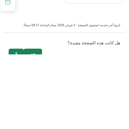
تاريخ آخر تحديث لمحتوى الصفحة :
3 فبراير 2026 بتمام الساعة 08:17 مساءً
survey_v2
هل كانت هذه الصفحة مفيدة؟
نعم
لا
إذا كنت بشرياً، اترك هذا الحقل فارغاً.