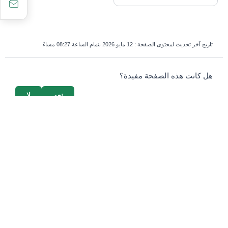
تاريخ آخر تحديث لمحتوى الصفحة :
12 مايو 2026 بتمام الساعة 08:27 مساءً
survey_v2
هل كانت هذه الصفحة مفيدة؟
نعم
لا
إذا كنت بشرياً، اترك هذا الحقل فارغاً.