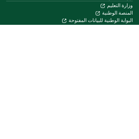
وزارة التعليم
المنصة الوطنية
البوابة الوطنية للبيانات المفتوحة
إمارة منطقة القصيم
منصة الاستشارات القانونية (استطلاع)
التوظيف
تابعنا على
تحميل تطبيق الجوال
خريطة الموقع
الموقع الجغرافي
جميع الحقوق محفوظة لجامعة القصيم © 2026
شروط الاستخدام
سياسة الخصوصية