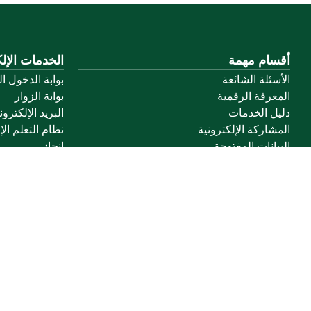
أقسام مهمة
الخدمات الإلك
الأسئلة الشائعة
بوابة الدخول ا
المعرفة الرقمية
بوابة الزوار
دليل الخدمات
البريد الإلكترو
المشاركة الإلكترونية
نظام التعلم الإ
البيانات المفتوحة
إنجاز
السياسات واللوائح
تواصل معنا
خريطة الموقع
الموقع الجغرافي
جميع الحقوق محفوظة لجامعة القصيم © 2026
شروط الاستخدام
سياسة الخصوصية