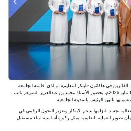
لفائزين في هاكاثون «ابتكر للتعليم»، والذي أقامته الجامعة
بالتعاون مع المركز الوطني للتعليم الإلكتروني، أمس الأربعاء 13 مايو 2026م، بحضور الأستاذ محمد بن عبدالعزيز الشويعر نائب
سوبيها بالبهو الرئيس بالمدينة الجامعية.
لية تجسد التزامها بدعم الابتكار وتعزيز التحول الرقمي في
ع مستهدفات رؤية المملكة 2030، مشيرًا إلى أن تطوير العملية التعليمية يمثل ركيزة أساسية لبناء مستقبل