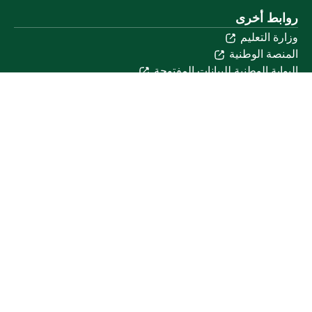
روابط أخرى
وزارة التعليم
المنصة الوطنية
البوابة الوطنية للبيانات المفتوحة
إمارة منطقة القصيم
منصة الاستشارات القانونية (استطلاع)
التوظيف
تابعنا على
تحميل تطبيق الجوال
خريطة الموقع
الموقع الجغرافي
جميع الحقوق محفوظة لجامعة القصيم © 2026
شروط الاستخدام
سياسة الخصوصية