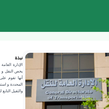
نبذة
الإدارة العام
يخص النقل و وس
أنها تقوم على
المحددة و استق
والثقيل التابع ل