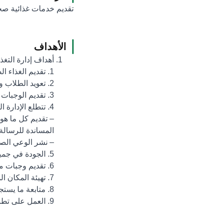
تقديم خدمات غذائية صحي
الأهداف
أهداف إدارة التغذي
1. تقديم الغذاء الصحي والمتوازن للطلاب في المطاعم التي تشرف عليها الإدارة.
2. تعويد الطلاب والطالبات على العادات الغذائية السليمة.
3. تقديم الوجبات الغذائية بأسعار رمزية لمساعدة الطلاب والطالبات مادياً.
4. تتطلع الإدارة العامة للتغذية إلى:
– تقديم كل ما هو
المساندة للرسالة 
– نشر الوعي الصح
5. الجودة في جميع الخدمات التي تقدم لمنسوبي الجامعة وزوارها سواء في المظهر أو المذاق.
6. تقديم وجبات متنوعة ومتوازنة وصحية.
7. تهيئة المكان المريح الذي لا يمل المرتاد له من منسوبي الجامعة وزوارها من الجلوس فيه.
8. متابعة ما يستجد في مجال الغذاء سعياً في تحقيق رغبات المستفيدين
9. العمل على تطبيق الاشتراطات الصحية عند إعداد الوجبات الغذائية لإنتاج وجبات عالية من حيث الجودة والسلامة