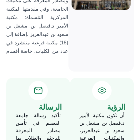
ومصادر المعرفة على مكتبات
الجامعة، وفي مقدمتها المكتبة
المركزية المُسماة: مكتبة
الأمير د.فيصل بن مشعل بن
سعود بن عبدالعزيز ،إضافة إلى
(18) مكتبة فرعية منتشرة في
عدد من الكليات، خاصة أقسام
الطالبات. وتتميز مكتبة الأمير
د.فيصل بن مشعل بن سعود بن
عبدالعزيز بمقرها الأنموذجي
الذي صُمّم بطريقة هندسية
بديعة يشتمل على دورين؛
صُمّم الدور الأول بواقع خمس
الرؤية
الرسالة
مستويات متدرجة تضمن
أن تكون مكتبة الأمير
تأكيد رسالة جامعة
سلاسة الانتقال بين أجزاء
د.فيصل بن مشعل بن
القصيم في تأمين
المكتبة وتعطي رؤية جمالية
سعود بن عبدالعزيز،
مصادر المعرفة
مفتوحة مُريحة، ويحتوي هذا
والمكتبات الفرعية
للباحثين والطلاب بما