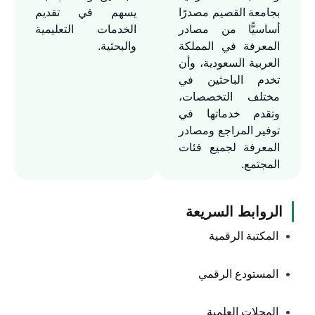
الدور بمستوياته المتعددة على
بجامعة القصيم مصدرًا
يسهم في تقديم
أرفف الكتب والمراجع، وغرف
أساسيًّا من مصادر
الخدمات التعليمية
المعرفة في المملكة
والبحثية.
الدراسة البحثية الجماعية
العربية السعودية، وأن
والفردية، إضافة إلى طاولات
تخدم الباحثين في
للقراءة والاطلاع ، وطاولات
مختلف التخصصات،
مجهزة بوسائل البحث، وأجهزة
وتقدم خدماتها في
الإعارة الذاتية، أما الدور الثاني
توفير المراجع ومصادر
فقد صُمّم بمستوى واحد مُطلٌّ
المعرفة لجميع فئات
من كافة أجزاءه على الدور
المجتمع.
الأول، ويضم قاعة
للمخطوطات وقسم الرسائل
الروابط السريعة
الجامعية وقاعة الدوريات
المكتبة الرقمية
العلمية وقاعة متعددة
الأغراض، وطاولات مزودة
المستودع الرقمي
بأجهزة حاسب آلي للبحث
الالكتروني، إضافة إلى جلسات
المجلات العلمية
متوزعة في مواقع مختلفة.