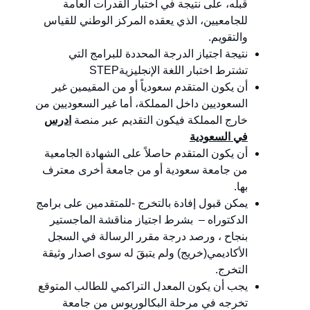
قبله، على نتيجة في اختبار القدرات العامة
للجامعيين، الذي يعقده المركز الوطني للقياس
والتقويم.
نتيجة اجتياز الدرجة المحددة للبرامج التي
تشترط اختبار اللغة الإنجليزيةSTEP
أن يكون المتقدم سعودياً أو من المقيمين غير
السعوديين داخل المملكة، أما غير السعوديين من
خارج المملكة فيكون التقديم عبر منصة
ادرس
في السعودية
أن يكون المتقدم حاصلاً على الشهادة الجامعية
من جامعة سعودية أو من جامعة أخرى معترف
بها.
يمكن قبول إفادة بالتخرج -للمتقدمين على برامج
الدكتوراه – بشرط اجتياز مناقشة الماجستير
بنجاح ، ورصد درجة مقرر الرسالة في السجل
الأكاديمي(خريج) ولم يتبقَ له سوى اصدار وثيقة
التخرج.
يجب أن يكون المعدل التراكمي للطالب المتوقع
تخرجه في مرحلة البكالوريوس من جامعة