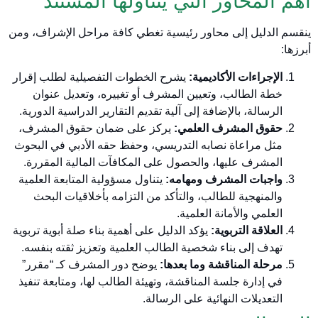
أهم المحاور التي يتناولها المستند
ينقسم الدليل إلى محاور رئيسية تغطي كافة مراحل الإشراف، ومن
أبرزها:
الإجراءات الأكاديمية:
يشرح الخطوات التفصيلية لطلب إقرار
خطة الطالب، وتعيين المشرف أو تغييره، وتعديل عنوان
الرسالة، بالإضافة إلى آلية تقديم التقارير الدراسية الدورية.
حقوق المشرف العلمي:
يركز على ضمان حقوق المشرف،
مثل مراعاة نصابه التدريسي، وحفظ حقه الأدبي في البحوث
المشرف عليها، والحصول على المكافآت المالية المقررة.
واجبات المشرف ومهامه:
يتناول مسؤولية المتابعة العلمية
والمنهجية للطالب، والتأكد من التزامه بأخلاقيات البحث
العلمي والأمانة العلمية.
العلاقة التربوية:
يؤكد الدليل على أهمية بناء صلة أبوية تربوية
تهدف إلى بناء شخصية الطالب العلمية وتعزيز ثقته بنفسه.
مرحلة المناقشة وما بعدها:
يوضح دور المشرف كـ “مقرر”
في إدارة جلسة المناقشة، وتهيئة الطالب لها، ومتابعة تنفيذ
التعديلات النهائية على الرسالة.