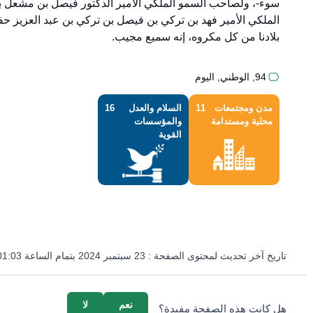
سوء-، ولصاحب السمو الملكي الأمير الدكتور فيصل بن مشعل بن
الملكي الأمير فهد بن تركي بن فيصل بن تركي بن عبد العزيز حفظهم
بلادنا من كل مكروه، إنه سميع مجيب.
94
,
الوطني
,
اليوم
مدن ومجتمعات
11
السلام والعدل
16
محلية ومستدامة
والمؤسسات
القوية
تاريخ آخر تحديث لمحتوى الصفحة :
23 سبتمبر 2024 بتمام الساعة 01:03 مساءً
survey_v2
نعم
لا
هل كانت هذه الصفحة مفيدة؟