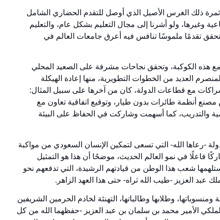
ا ثمرة ذلك الغرس الأصيل الذي أوصل للتقدم الحضاري الشامل
عية وغيرها، ولو أشرنا إلى مجال التعليم بشكل عام، والتعليم
حقق تقدمًا ملموسًا تنافس فيه أعرق جامعات العالم في
م مع هذه الكوكبة، وتحقق نجاحات مشرفة على الصعيد المحلي
منصرم العديد من الخطوات التطويرية، منها إعادة الهيكلة
الشراكات مع قطاعات الدولة، كان من آخرها على سبيل المثال:
 مصنع أنظمة طائرات بدون طيار، وتوقيع اتفاقية تعاون مع
ية والتدريب، كما أسهمت وشاركت في الحفاظ على البيئة
دولة -رعاها الله- التي تسعى لتمكين الإنسان السعودي من مواكبة
ا فاعلًا في نمو العالم الحديث، موضحًا أن هذا هو التمثيل
 يستلهمها شعب هذا الوطن من قيادتهم الرشيدة، التي تدفعهم نحو
 عبد العزيز -طيب الله ثراه- حتى هذا العهد الزاهر.
نسوباتها، وطلابها وطالباتها، التهنئة لخادم الحرمين الشريفين
ملكي الأمير محمد بن سلمان بن عبد العزيز -حفظهما الله من كل