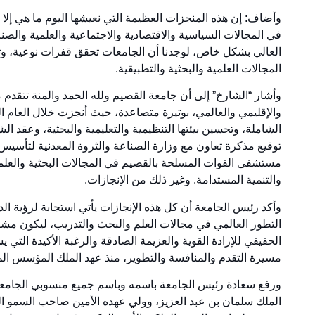
وأضاف: إن هذه المنجزات العظيمة التي نعيشها اليوم ما هي إل
في المجالات السياسية والاقتصادية والاجتماعية والعلمية والصنا
العالي بشكل خاص، لوجدنا أن الجامعات تحقق قفزات نوعية، وت
المجالات العلمية والبحثية والتطبيقية.
وأشار “الشارخ” إلى أن جامعة القصيم ولله الحمد والمنة تتقد
والإقليمي والعالمي، بوتيرة متصاعدة، حيث أنجزت خلال العام ال
الشاملة، وتحسين بيئتها التنظيمية والتعليمية والبحثية، وعقد 
توقيع مذكرة تعاون مع وزارة الصناعة والثروة المعدنية لتأسيس
مستشفى القوات المسلحة بالقصيم في المجالات البحثية والعلم
والتنمية المستدامة. وغير ذلك من الإنجازات.
وأكد رئيس الجامعة أن كل هذه الإنجازات يأتي استجابة لرؤية ال
التطور العالمي في مجالات العلم والبحث والتدريب، ليكون مشاركً
الحقيقي للإرادة القوية والعزيمة الصادقة والرغبة الأكيدة التي
مسيرة التقدم والمنافسة والتطوير، منذ عهد الملك المؤسس الملك
ورفع سعادة رئيس الجامعة باسمه وباسم جميع منسوبي الجامعة وم
الملك سلمان بن عبد العزيز، وولي عهده الأمين صاحب السمو ال