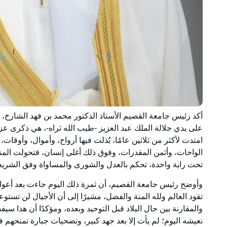
أكد رئيس جامعة القصيم الأستاذ الدكتور محمد بن فهد الشارخ، أ
على يدي جلالة الملك عبد العزيز -طيب الله ثراه-، هي ذكرى عزيزة
امتدت لأكثر من ثلاثين عامًا، بُذلت فيها أرواح، وأموال، وأوق
الواحات، وأثمن المقدرات، وفوق ذلك أغلى إنسان، فتحولت المنطق
تحت راية واحدة، تحكم بالعدل والشورى والمساواة وفق الشريعة
وأوضح رئيس جامعة القصيم، أن ثمرة ذلك اليوم جاءت بعد أعوام
تقود العالم ولله المنة والفضل، مشيرًا إلى أن الأجيال لن تستوعب
والمقارنة بين حال البلاد قبل التوحيد وبعده، ومؤكدًا أن هذا س
نعيشه اليوم؛ لم يأت إلا بعد جهد كبير، وتضحيات جبارة تمنحهم ف