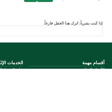
إذا كنت بشرياً، اترك هذا الحقل فارغاً.
أقسام مهمة
الخدمات الإلك
الأسئلة الشائعة
بوابة الدخول ا
المعرفة الرقمية
بوابة الزوار
دليل الخدمات
البريد الإلكترو
المشاركة الإلكترونية
نظام التعلم الإ
البيانات المفتوحة
إنجاز
السياسات واللوائح
تواصل معنا