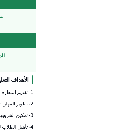
من 5 ل
الم
الأهداف التعلي
1- تقديم المعارف اللازمة لتأهيل طلاب البرنامج علميًا وعمليًا في مجال علم الأدوية.
2- تطوير المهارات البحثية لدى الطلاب في علم الأدوية، بما يؤهلهم للمشاركة الفعالة في البحث العلمي.
3- تمكين الخريجين من اتخاذ القرار المناسب في مواجهة المشكلات الدوائية وتقييم الأدوية.
4- تأهيل الطلاب للعمل في المستشفيات، مراكز إنتاج الأدوية، والقطاعات الصحية والبحثية، مع التركيز على المهارات التطبيقية والتخصصية.