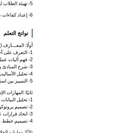
5- تهيئة الطلاب لمواصلة دراساتهم العليا (الدكتوراه) في مجال علم الأدوية.
6- إعداد كفاءات صيدلانية تسهم في تحسين الرعاية الصحية وتواكب احتياجات سوق العمل بالمملكة
نواتج التعلم
أولًا: المعـــارف (Knowledge)
1- التعرف على أحدث التطورات في علم الأدوية.
2- فهم آليات عمل الأدوية وتأثيرها على النواقل العصبية والسلوك.
3- شرح المبادئ والنظريات الأساسية لعلم الأدوية.
4- تحليل الأساليب الإحصائية والتجريبية المستخدمة في البحوث الدوائية.
5- التمييز بين استخدامات الأدوية وفعاليتها وتأثيراتها الضارة.
ثانيًا: المهارات الإدراكية (ills
1- تحليل البيانات الدوائية وتفسير نتائج التجارب.
2- تصميم بروتوكولات بحثية لتقييم الفعالية والأمان.
3- اتخاذ قرارات علاجية مبنية على الأدلة في حالات طبية متنوعة.
4- تصميم خطط علاجية ملائمة ومراقبة تنفيذها.
ثالثًا: مهارات العلاقات وتحمل المس