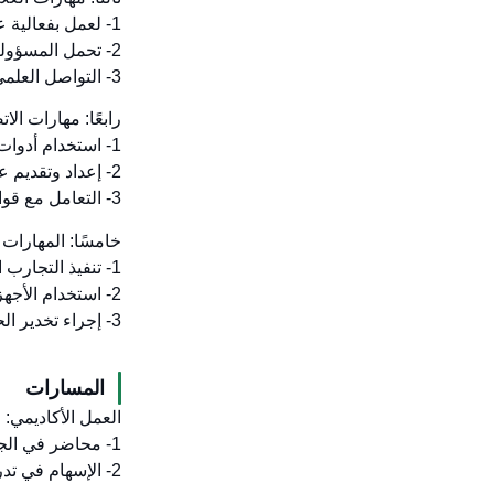
1- لعمل بفعالية عضوًا في فريق متعدد التخصصات.
2- تحمل المسؤوليات المهنية وإدارة الوقت والمبادرات الشخصية.
3- التواصل العلمي المهني مع المؤسسات والهيئات ذات العلاقة.
رابعًا: مهارات الاتصال وتقنية
1- استخدام أدوات التحليل الإحصائي وتطبيق البرمجيات البحثية.
2- إعداد وتقديم عروض علمية شفهية ومكتوبة.
3- التعامل مع قواعد البيانات الإلكترونية والمصادر الرقمية في البحث الدوائي.
خامسًا: المهارات الحركية النفسي
1- تنفيذ التجارب الدوائية داخل الجسم الحي وفي المختبر.
2- استخدام الأجهزة التحليلية الدقيقة.
3- إجراء تخدير الحيوانات والتعامل مع النماذج الحيوانية البحثية.
المسارات
العمل الأكاديمي:
1- محاضر في الجامعات والكليات الصحية.
2- الإسهام في تدريس علم الأدوية والمهارات البحثية.