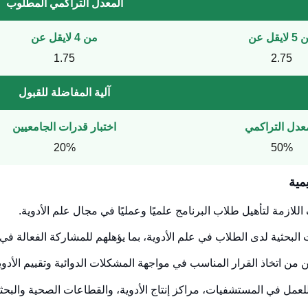
المعدل التراكمي المطلوب
ايقل عن
من 4 لايقل عن
1.75
2.75
آلية المفاضلة للقبول
عدل التراكمي
اختبار قدرات الجامعيين
20%
50%
مية