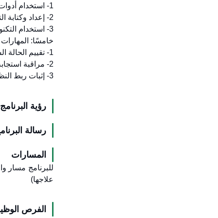
1- استخدام أدوات وتقنيات البحث العلمي والمصادر الإلكترونية، بفعالية.
2- إعداد وكتابة التقارير العلمية، والتواصل الشفهي والكتابي، بطريقة مهنية.
3- استخدام التكنولوجيا في تحليل البيانات السمية وتقديم النتائج.
خامسًا: المهارات 
1- تقييم الحالة السريرية للمريض المصاب بالتسمم.
2- مراقبة استجابة المريض للعلاج وتوثيق ذلك بطريقة علمية.
3- إثبات ربط النظريات العلمية بالممارسات الواقعية.
رؤية البرنامج
رسالة البرنام
المسارات
للبرنامج مسار وا
علاجها)
الفرص الوظيف