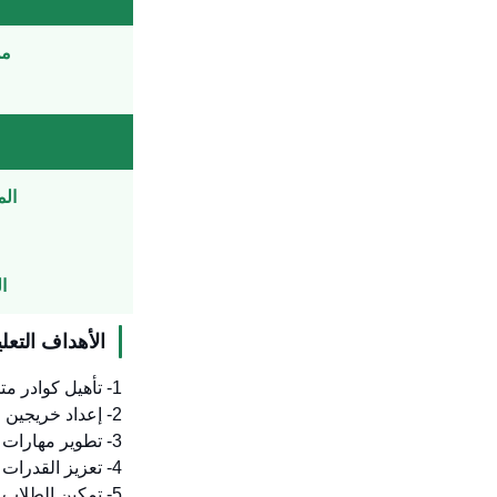
من 5 ل
الم
ال
الأهداف التعلي
1- تأهيل كوادر متخصصة علميًا وعمليًا في مجال السموم الإكلينيكية، تلبي احتياجات سوق العمل في المملكة.
2- إعداد خريجين قادرين على تقديم خدمات تشخيصية وعلاجية متقدمة في حالات التسمم ضمن المستشفيات ومراكز السموم.
3- تطوير مهارات التحليل واتخاذ القرار في التعامل مع الحالات السمية الإكلينيكية المختلفة.
4- تعزيز القدرات البحثية للطلاب، للمساهمة في إنتاج أبحاث تطبيقية في مجال السموم.
5- تمكين الطلاب من مواصلة الدراسات العليا (الدكتوراة) في مجالات السموم ذات العلاقة.