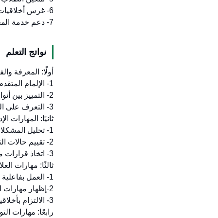
6- غرس أخلاقيات المهنة الطبية والالتزام بجودة الأداء في بيئة العمل السمية.
7- دعم خدمة المجتمع والقطاع الصحي من خلال إعداد خريجين ذوي كفاءة عالية ومعرفة متقدمة.
نواتج التعلم
أولًا: المعرفة والف
1- الإلمام المتقدم بنظريات ومفاهيم السموم الإكلينيكية، والإسعافات الأولية، وتحليل السموم، والأدوية ذات السمية العالية.
2- التمييز بين أنواع السموم المختلفة وتفسير تأثيراتها.
3- التعرف على الجوانب القانونية وأخلاقيات الممارسة المهنية المرتبطة بالسموم والمخدرات.
ثانيًا: المهارات ال
1- تحليل المشكلات السمية السريرية، واقتراح حلول فعالة لها.
2- تقييم حالات التسمم، ووضع خطط علاج مناسبة، استنادًا إلى المعطيات السريرية والمخبرية.
3- اتخاذ قرارات مهنية مدروسة في بيئة عمل واقعية ضمن نطاق السموم الإكلينيكية.
ثالثًا: مهارات ال
1- العمل بفاعلية ضمن فريق متعدد التخصصات، وتحمل المسؤوليات المهنية.
2-إظهار مهارات التواصل والتفاعل الإيجابي، مع الزملاء والمرضى.
3- الالتزام بأخلاقيات المهنة، واحترام خصوصية المرضى.
رابعًا: مهارات ال