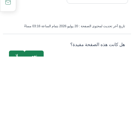
تاريخ آخر تحديث لمحتوى الصفحة :
20 يوليو 2026 بتمام الساعة 03:16 مساءً
survey_v2
هل كانت هذه الصفحة مفيدة؟
نعم
لا
إذا كنت بشرياً، اترك هذا الحقل فارغاً.