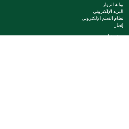
بوابة الزوار
البريد الإلكتروني
نظام التعلم الإلكتروني
إنجاز
روابط أخرى
وزارة التعليم
المنصة الوطنية
البوابة الوطنية للبيانات المفتوحة
إمارة منطقة القصيم
منصة الاستشارات القانونية (استطلاع)
التوظيف
تابعنا على
تحميل تطبيق الجوال