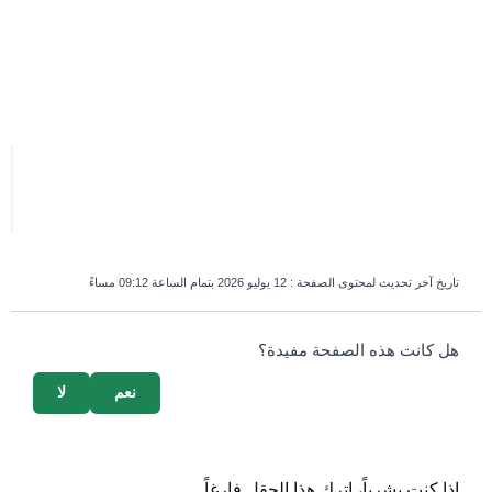
تاريخ آخر تحديث لمحتوى الصفحة :
12 يوليو 2026 بتمام الساعة 09:12 مساءً
survey_v2
هل كانت هذه الصفحة مفيدة؟
نعم
لا
إذا كنت بشرياً، اترك هذا الحقل فارغاً.