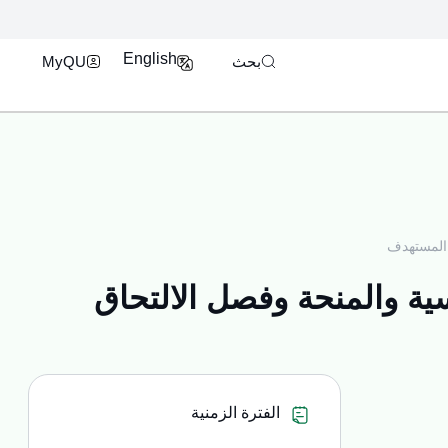
فتح محرك البحث
بوابة الدخول الموحد U
English
بحث
MyQU
 المستهدف
ة والمنحة وفصل الالتحاق
الفترة الزمنية