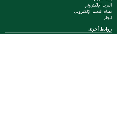
البريد الإلكتروني
نظام التعلم الإلكتروني
إنجاز
روابط أخرى
وزارة التعليم
المنصة الوطنية
البوابة الوطنية للبيانات المفتوحة
إمارة منطقة القصيم
منصة الاستشارات القانونية (استطلاع)
التوظيف
تابعنا على
تحميل تطبيق الجوال