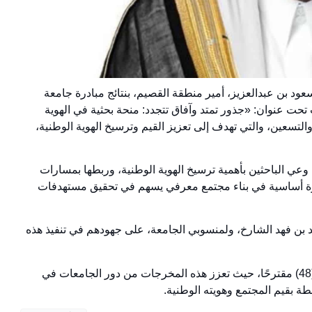
د بن عبدالعزيز، أمير منطقة القصيم، بنتائج مبادرة جامعة
تحت عنوان: «جذور تمتد وآفاق تتجدد: منحة بحثية في الهوية
والتسعين، والتي تهدف إلى تعزيز القيم وترسيخ الهوية الوطنية،
ي الباحثين بأهمية ترسيخ الهوية الوطنية، وربطها بمسارات
كيزة أساسية في بناء مجتمع معرفي يسهم في تحقيق مستهدفات
 بن فهد الشارخ، ولمنسوبي الجامعة، على جهودهم في تنفيذ هذه
يُشار إلى أن المبادرة شهدت تقديم (124) مقترحًا بحثيًا، وقبول (48) مقترحًا، حيث تعزز هذه المخرجات من دور الجامعات في
ة بقيم المجتمع وهويته الوطنية.