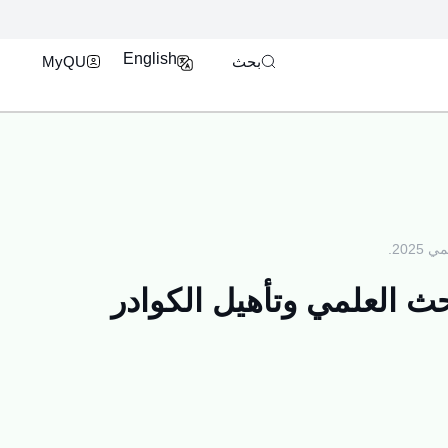
فتح محرك البحث
بوابة الدخول الموحد U
English
بحث
MyQU
202.
حث العلمي وتأهيل الكوادر