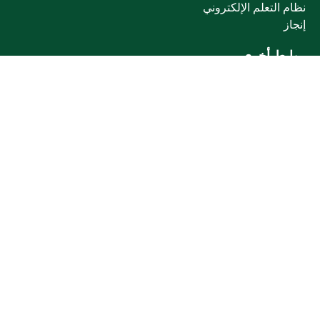
نظام التعلم الإلكتروني
إنجاز
روابط أخرى
وزارة التعليم
المنصة الوطنية
البوابة الوطنية للبيانات المفتوحة
إمارة منطقة القصيم
منصة الاستشارات القانونية (استطلاع)
التوظيف
تابعنا على
تحميل تطبيق الجوال
خريطة الموقع
الموقع الجغرافي