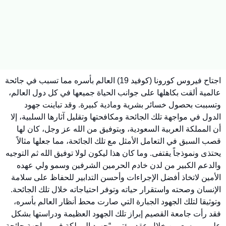
اجتاح فيروس كورونا (كوفيد 19) العالم بأسره مما تسبب في جائحة
عالمية ألقت بكاهلها على جوانب الحياة جميعها في كل دول العالم،
وتسببت بحصول خسائر بشرية ومادية كبيرة. وقد تباينت جهود
الدول في مواجهة تلك الجائحة ومكافحتها وتقليل آثارها السلبية، إلا
أن المملكة العربية السعودية، وبتوفيق من الله عز وجل، كان لها
قصب السبق في التعامل الأمثل مع تلك الجائحة، مما جعلها مثالاً
يحتذى ونموذجاً يقتفى. وما كان هذا ليكون لولا توفيق الله ثم التوجيه
والدعم الكبير من لدن خادم الحرمين الشرفين وسمو ولي عهده
الأمين لاتخاذ أفضل الإجراءات وأحسن التدابير للحفاظ على سلامة
الإنسان وصحته واستقرار حياته وتوفر احتياجاته خلال تلك الجائحة.
وتوثيقا لتلك الجهود الجبارة التي صارت محط أنظار العالم بأسره،
فقد رأت جامعة القصيم إبراز تلك الجهود العظيمة ودراستها بشكل
علمي موسع من خلال عقد مؤتمر “جهود المملكة في مواجهة جائحة