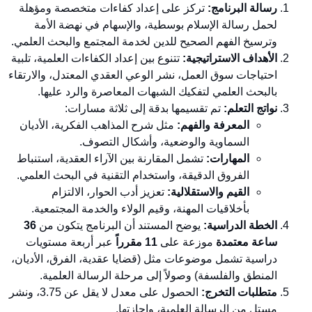
رسالة البرنامج:
تركز على إعداد كفاءات متخصصة ومؤهلة
لحمل رسالة الإسلام بوسطية، والإسهام في نهضة الأمة
وترسيخ الفهم الصحيح للدين لخدمة المجتمع والبحث العلمي.
الأهداف الاستراتيجية:
تتنوع بين إعداد الكفاءات العلمية، تلبية
احتياجات سوق العمل، نشر الوعي العقدي المعتدل، والارتقاء
بالبحث العلمي لتفكيك الشبهات المعاصرة والرد عليها.
نواتج التعلم:
تم تقسيمها بدقة إلى ثلاثة مسارات:
المعرفة والفهم:
مثل شرح المذاهب الفكرية، الأديان
السماوية والوضعية، وأشكال التصوف.
المهارات:
تشمل المقارنة بين الآراء العقدية، استنباط
الفروق الدقيقة، واستخدام التقنية في البحث العلمي.
القيم والاستقلالية:
تعزيز أدب الحوار، الالتزام
بأخلاقيات المهنة، وقيم الولاء والخدمة المجتمعية.
الخطة الدراسية:
يوضح المستند أن البرنامج يتكون من
36
ساعة معتمدة
موزعة على
11 مقرراً
عبر أربعة مستويات
دراسية تشمل موضوعات مثل (قضايا عقدية، الفرق، الأديان،
المنطق والفلسفة) وصولاً إلى مرحلة الرسالة العلمية.
متطلبات التخرج:
الحصول على معدل لا يقل عن 3.75، ونشر
مستل من الرسالة العلمية، وإجازتها.