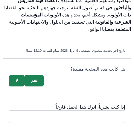
مواضيع رسائلهم العلمية
. كما تستهدف
أعضاء هيئة التدريس
والباحثين
في قسم أصول الفقه لتوجيه جهودهم البحثية نحو القضايا
ذات الأولوية
. وبشكل أعم، تخدم هذه الأولويات
المؤسسات
الشرعية والقانونية
التي تستفيد من الحلول والاجتهادات الأصولية
المتعلقة بقضايا الواقع
.
تاريخ آخر تحديث لمحتوى الصفحة :
9 أبريل 2026 بتمام الساعة 12:10 مساءً
survey_v2
هل كانت هذه الصفحة مفيدة؟
نعم
لا
إذا كنت بشرياً، اترك هذا الحقل فارغاً.