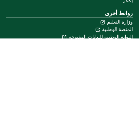
روابط أخرى
وزارة التعليم
المنصة الوطنية
البوابة الوطنية للبيانات المفتوحة
إمارة منطقة القصيم
منصة الاستشارات القانونية (استطلاع)
التوظيف
تابعنا على
تحميل تطبيق الجوال
خريطة الموقع
الموقع الجغرافي
جميع الحقوق محفوظة لجامعة القصيم © 2026
شروط الاستخدام
سياسة الخصوصية