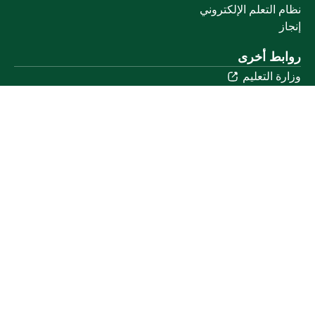
نظام التعلم الإلكتروني
إنجاز
روابط أخرى
وزارة التعليم
المنصة الوطنية
البوابة الوطنية للبيانات المفتوحة
إمارة منطقة القصيم
منصة الاستشارات القانونية (استطلاع)
التوظيف
تابعنا على
تحميل تطبيق الجوال
خريطة الموقع
الموقع الجغرافي