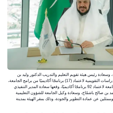
وسعادة رئيس هيئة تقويم التعليم والتدريب الدكتور وليد بن
محمد الصالح، يوم الأربعاء 9 أكتوبر 2024م، توقيع عقود تنفيذ الدراسات التقويمية لاعتماد (17) برنامجًا أكاديميًا من برامج الجامعة،
وذلك ضمن الاتفاقية الإطارية الخاصة بالاعتمادات البرامجية للجامعة لاعتماد 92 برنامجًا أكاديميًا، وقعها سعادة المدير التنفيذي
مد بن صالح باشمّاخ، وسعادة وكيل الجامعة للشؤون التعليمية
ممثلين عن عمادة التطوير والجودة، وذلك بمقر الهيئة بمدينة