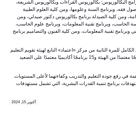
مج البكالوريوس: بكالوريوس القراءات وبكالوريوس الشريعة،
أصول فقه، وبرنامج السنة وعلومها، ومن كلية العلوم الطبية
امة، ومن كلية الصيدلة برنامج بكالوريوس دكتور صيدلي، ومن
 الحاسب، وبرنامج تقنية المعلومات، وبرنامج علوم الحاسب،
ي وبرنامج تقنية المعلومات، ومن كلية الفنون والتصاميم برنامج
امل للمرة الثانية من مركز «اعتماد» التابع لهيئة تقويم التعليم
والتدريب، كما أن لدى الجامعة 68 اعتمادًا برنامجًا منها 53 برنامجًا معتمدًا من الهيئة و15 برنامجًا أكاديميًا معتمدًا على الصعيد
همة في رفع جودة التعليم والتدريب وكفاءتهما لأعلى المستويات
ما يسهم في تحقيق أهداف رؤية السعودية 2030، ومستهدفات برنامج تنمية القدرات البشرية، التي تشمل مستهدفات
أكتوبر 15, 2024